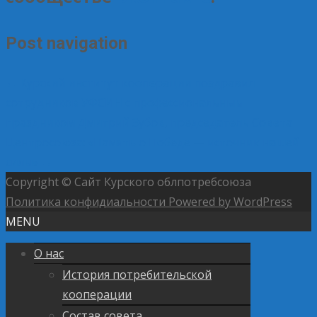
Post navigation
←
Курский институт кооперации поздравил
сотрудников УФСИН с профессиональным
праздником
Дмитрий Зубов, председатель Совета
Центросоюза: «Память о Победе — источник нашей
силы»
→
Copyright © Сайт Курского облпотребсоюза
Политика конфидиальности
Powered by WordPress
MENU
О нас
История потребительской
кооперации
Состав совета