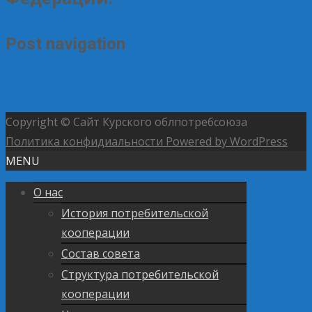
Post navigation
←
Что меняется в российских законах в мае
С
Праздником Весны и Труда!
→
Copyright © Сайт Курского облпотребсоюза
Политика конфидиальности
Powered by WordPress
MENU
О нас
История потребительской
кооперации
Состав совета
Структура потребительской
кооперации