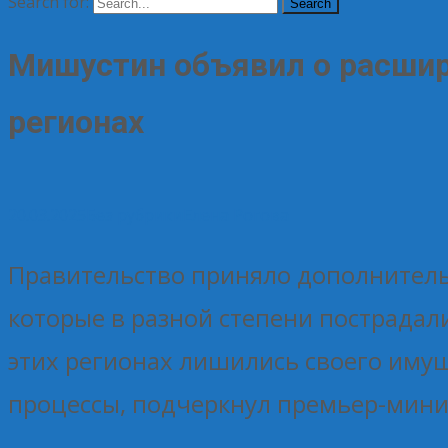
Search for:
Мишустин объявил о расшир
регионах
20.03.2025
Без рубрики
Елена Рогова
Правительство приняло дополнител
которые в разной степени пострадал
этих регионах лишились своего иму
процессы, подчеркнул премьер-мин