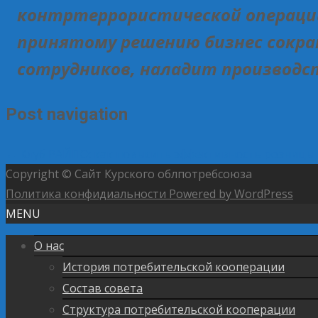
контртеррористической операции
принятому решению бизнес сокра
сотрудников, наладит производст
Post navigation
←
Клуб РАЙПО: как повысить эффективность розницы
Copyright © Сайт Курского облпотребсоюза
Политика конфидиальности
Powered by WordPress
MENU
О нас
История потребительской кооперации
Состав совета
Структура потребительской кооперации