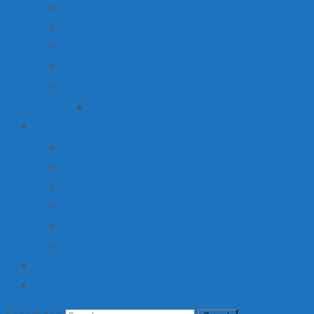
Вакансии
Производство
Продажа недвижимости
Торговля
Ярмарки
План мероприятий по организации ярмарки О
Детский лагерь
Оплата путевки
Деятельность
Услуги, в том числе платные, предоставляемые орг
Доступная среда
Материально-техническое обеспечение и оснащени
Об организации отдыха детей и их оздоровлении
Институт
Контакты