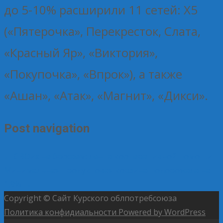
до 5-10% расширили 11 сетей: Х5
(«Пятерочка», Перекресток, Слата,
«Красный Яр», «Виктория»,
«Покупочка», «Впрок»), а также
«Ашан», «Атак», «Магнит», «Дикси».
Post navigation
←
СВОих не бросаем: лента кооперативной помощи
Минимальная продуктовая корзина подорожала на
1,9%
→
Copyright © Сайт Курского облпотребсоюза
Политика конфидиальности
Powered by WordPress