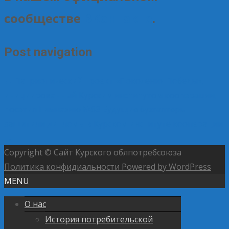
сообществе
ВКонтакте
.
Post navigation
←
Патриотический проект «Поколения Победы»,
инициированный Курским институтом кооперации,
посетил Гимназию №63
Будущие бухгалтеры
защитили дипломы в Курском институте кооперации
→
Copyright © Сайт Курского облпотребсоюза
Политика конфидиальности
Powered by WordPress
MENU
О нас
История потребительской