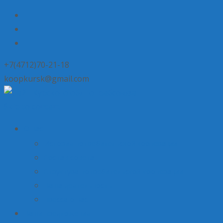
+7(4712)70-21-18
koopkursk@gmail.com
Skip to content
О нас
История потребительской кооперации
Состав совета
Структура потребительской кооперации
Наша деятельность
Пресса о нас
Наши предложения