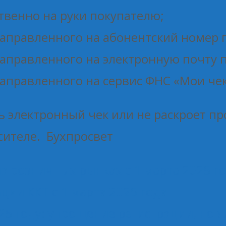
твенно на руки покупателю;
направленного на абонентский номер 
направленного на электронную почту 
направленного на сервис ФНС «Мои че
ь электронный чек или не раскроет п
сителе. Бухпросвет
 розничных рынках с 1 марта 2025 г
ции ККТ с 1 марта 2025 года
025 году: упрощение регистрации, но