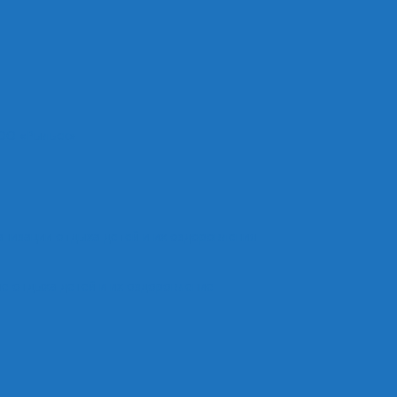
ОО «Рыльск»
анизации отдыха детей и их оздоровления
е отдыха детей и их оздоровление