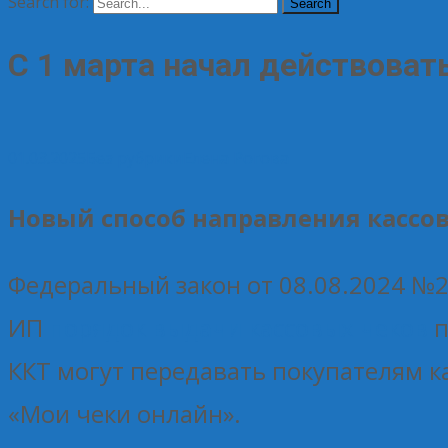
Search for:
С 1 марта начал действоват
01.03.2025
Без рубрики
Елена Рогова
Новый способ направления кассовы
Федеральный закон от 08.08.2024 №27
ИП
порядок выдачи кассовых чеков
п
ККТ могут передавать покупателям к
«Мои чеки онлайн».