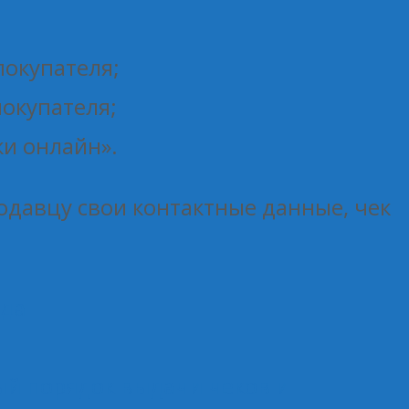
покупателя;
покупателя;
ки онлайн».
родавцу свои контактные данные, чек
ода
вый порядок выдачи чеков и