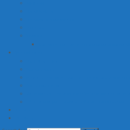
Вакансии
Производство
Продажа недвижимости
Торговля
Ярмарки
План мероприятий по организации ярмарки О
Детский лагерь
Оплата путевки
Деятельность
Услуги, в том числе платные, предоставляемые орг
Доступная среда
Материально-техническое обеспечение и оснащени
Об организации отдыха детей и их оздоровлении
Институт
Контакты