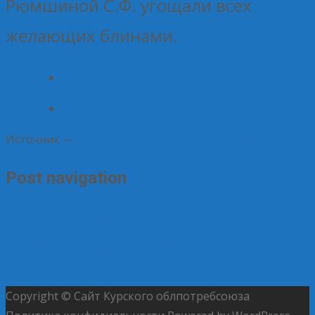
Рюмшиной С.Ф. угощали всех
желающих блинами.
Источник —
Курский институт кооперации
.
Post navigation
←
С 1 марта начал действовать новый порядок
выдачи кассовых чеков
С 1 марта в Курской области
вводятся ограничения на продажу спиртных
напитков в жилых домах
→
Copyright © Сайт Курского облпотребсоюза