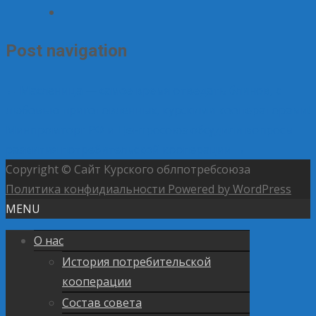
Post navigation
←
Масленица — самое время отведать блинов, с
любовью приготовленных, курскими кооператорами!
Минпромторг РФ и Центросоюз обсудили вопросы
развития потребительской кооперации
→
Copyright © Сайт Курского облпотребсоюза
Политика конфидиальности
Powered by WordPress
MENU
О нас
История потребительской
кооперации
Состав совета