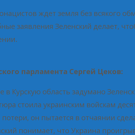
еонацистов ждет земля без всякого о
бные заявления Зеленский делает, ч
ении.
кого парламента Сергей Цеков:
е в Курскую область задумано Зеленс
тюра стоила украинским войскам десят
потери, он пытается в отчаянии сде
ский понимает, что Украина проигрыва