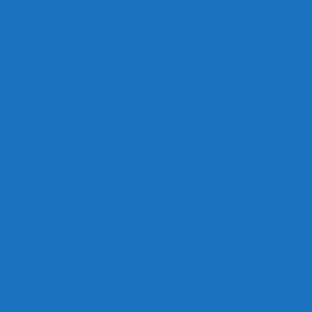
ОО «Рыльск»
анизации отдыха детей и их оздоровления
е отдыха детей и их оздоровление