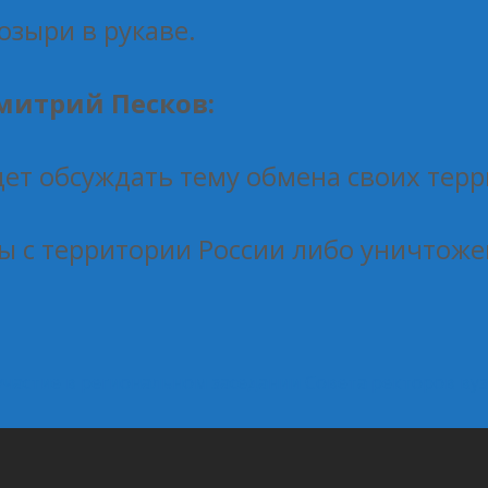
козыри в рукаве.
митрий Песков:
дет обсуждать тему обмена своих тер
ы с территории России либо уничтоже
частие в региональном заседании Совета ректоров ву