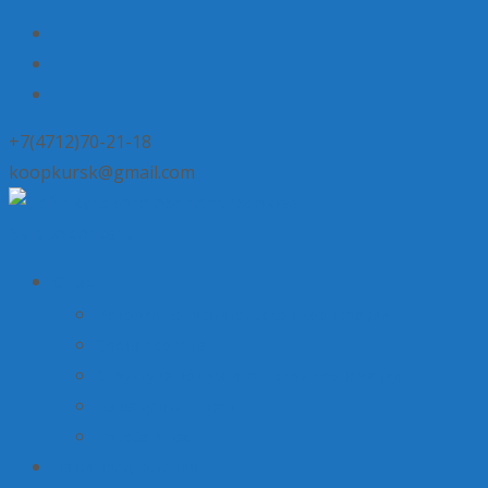
+7(4712)70-21-18
koopkursk@gmail.com
Skip to content
О нас
История потребительской кооперации
Состав совета
Структура потребительской кооперации
Наша деятельность
Пресса о нас
Наши предложения