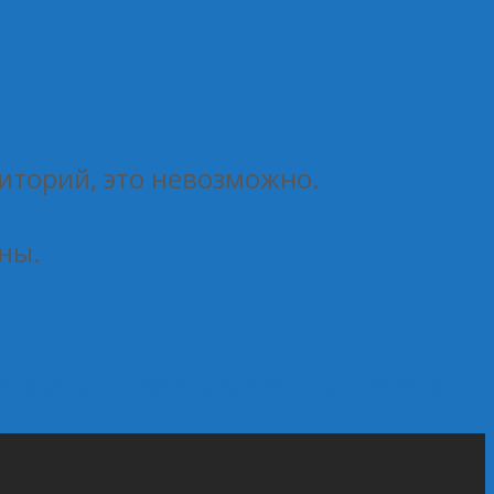
риторий, это невозможно.
ны.
зов
Сводка Минобороны РФ о боях в Курской области