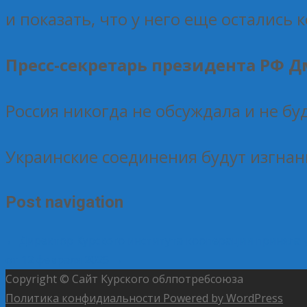
и показать, что у него еще остались 
Пресс-секретарь президента РФ Д
Россия никогда не обсуждала и не бу
Украинские соединения будут изгнан
Post navigation
←
Директор Курского института кооперации приняла у
от 12 февраля 2025
→
Copyright © Сайт Курского облпотребсоюза
Политика конфидиальности
Powered by WordPress