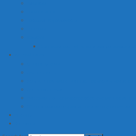
Вакансии
Производство
Продажа недвижимости
Торговля
Ярмарки
План мероприятий по организации ярмарки О
Детский лагерь
Оплата путевки
Деятельность
Услуги, в том числе платные, предоставляемые орг
Доступная среда
Материально-техническое обеспечение и оснащени
Об организации отдыха детей и их оздоровлении
Институт
Контакты