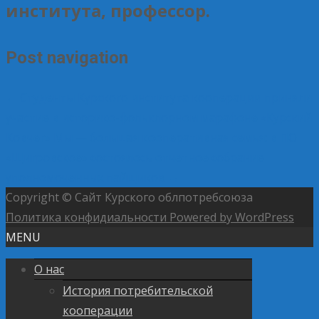
института, профессор.
Post navigation
←
Студенты Курского института кооперации приняли
участие в историко-фольклорном марафоне «Курский
Ковчег»
Мы — большая кооперативная семья: в ПО
«Щигровское» состоялось отчетное собрание
уполномоченных пайщиков
→
Copyright © Сайт Курского облпотребсоюза
Политика конфидиальности
Powered by WordPress
MENU
О нас
История потребительской
кооперации