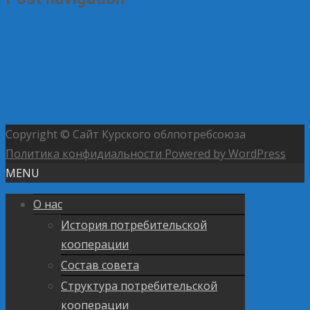
←
В Курске состоялся семинар для специалистов
потребительских обществ, занимающихся торговым
процессом
В ПО «Черемисиновское» прошло
отчетное собрание уполномоченных пайщиков по
итогам работы за 2024 год
→
Copyright © Сайт Курского облпотребсоюза
Политика конфидиальности
Powered by WordPress
MENU
О нас
История потребительской
кооперации
Состав совета
Структура потребительской
кооперации