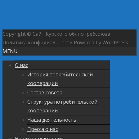
встретился со студентами института кооперации
В
Госдуму внесен законопроект о бесплатном горячем
питании для всех школьников
→
Copyright © Сайт Курского облпотребсоюза
Политика конфидиальности
Powered by WordPress
MENU
О нас
История потребительской
кооперации
Состав совета
Структура потребительской
кооперации
Наша деятельность
Пресса о нас
Наши предложения