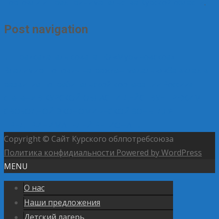
торговли и предпринимательства Курской области
.
Post navigation
←
Председатель совета ПО «Мурыновское»
Владимир Попович награжден медалью «За вклад в
развитие потребительской кооперации России» II
степени
В КУРСКОЙ ОБЛАСТИ ДЕЙСТВУЕТ РЕЖИМ
СВОБОДНОЙ ЭКОНОМИЧЕСКОЙ ЗОНЫ ДЛЯ
ПРЕДПРИНИМАТЕЛЕЙ РЕГИОНА
→
Copyright © Сайт Курского облпотребсоюза
Политика конфидиальности
Powered by WordPress
MENU
О нас
Наши предложения
Детский лагерь