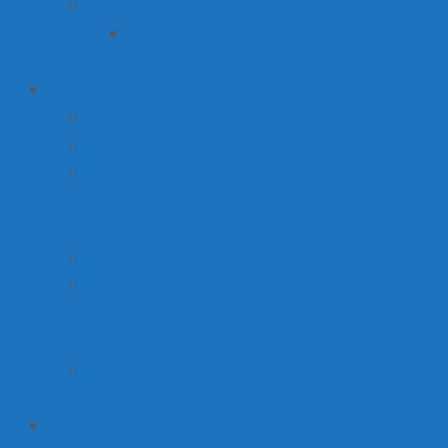
Ярмарки
План мероприятий по организации
ярмарки ООО «Рыльск»
Детский лагерь
Оплата путевки
Деятельность
Услуги, в том числе платные,
предоставляемые организации отдыха
детей и их оздоровления
Доступная среда
Материально-техническое обеспечение и
оснащение отдыха детей и их
оздоровление
Об организации отдыха детей и их
оздоровлении
Институт