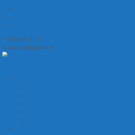
+7(4712)70-21-18
koopkursk@gmail.com
Skip to content
О нас
История потребительской кооперации
Состав совета
Структура потребительской кооперации
Наша деятельность
Пресса о нас
Наши предложения