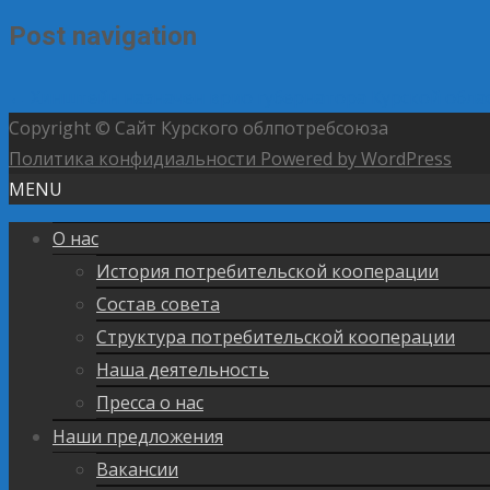
Post navigation
←
Хинштейн назначен врио губернатора Курской обла
Copyright © Сайт Курского облпотребсоюза
Политика конфидиальности
Powered by WordPress
MENU
О нас
История потребительской кооперации
Состав совета
Структура потребительской кооперации
Наша деятельность
Пресса о нас
Наши предложения
Вакансии