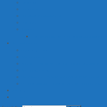
Вакансии
Производство
Продажа недвижимости
Торговля
Ярмарки
План мероприятий по организации ярмарки О
Детский лагерь
Оплата путевки
Деятельность
Услуги, в том числе платные, предоставляемые орг
Доступная среда
Материально-техническое обеспечение и оснащени
Об организации отдыха детей и их оздоровлении
Институт
Контакты