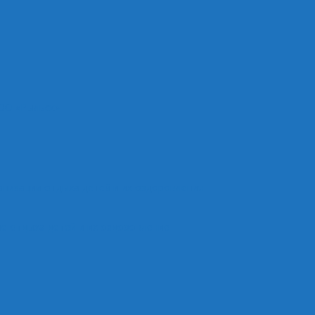
ОО «Рыльск»
анизации отдыха детей и их оздоровления
е отдыха детей и их оздоровление