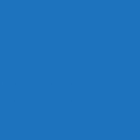
ОО «Рыльск»
анизации отдыха детей и их оздоровления
е отдыха детей и их оздоровление