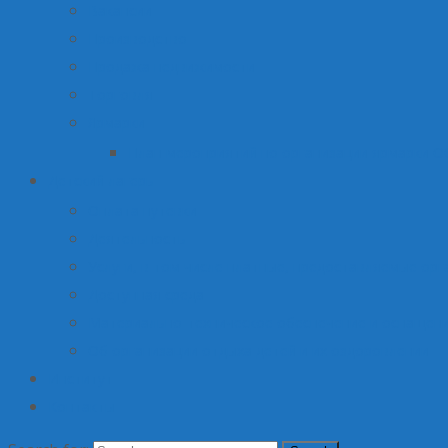
Вакансии
Производство
Продажа недвижимости
Торговля
Ярмарки
План мероприятий по организации ярмарки О
Детский лагерь
Оплата путевки
Деятельность
Услуги, в том числе платные, предоставляемые орг
Доступная среда
Материально-техническое обеспечение и оснащени
Об организации отдыха детей и их оздоровлении
Институт
Контакты