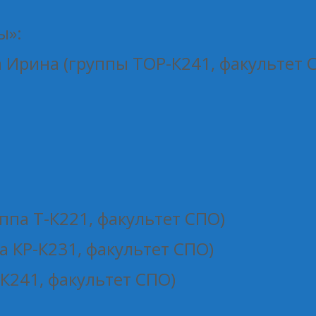
ы»:
а Ирина (группы ТОР-К241, факультет 
уппа Т-К221, факультет СПО)
а КР-К231, факультет СПО)
-К241, факультет СПО)