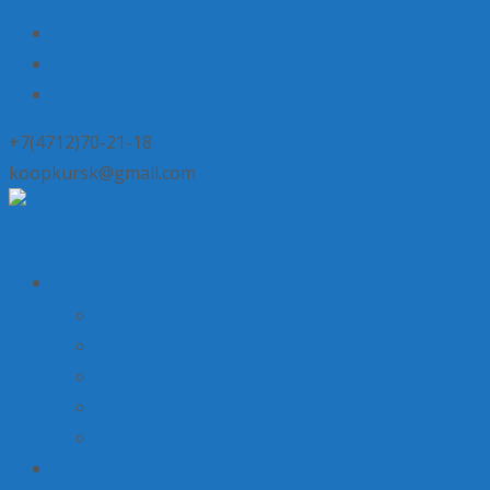
+7(4712)70-21-18
koopkursk@gmail.com
Skip to content
О нас
История потребительской кооперации
Состав совета
Структура потребительской кооперации
Наша деятельность
Пресса о нас
Наши предложения