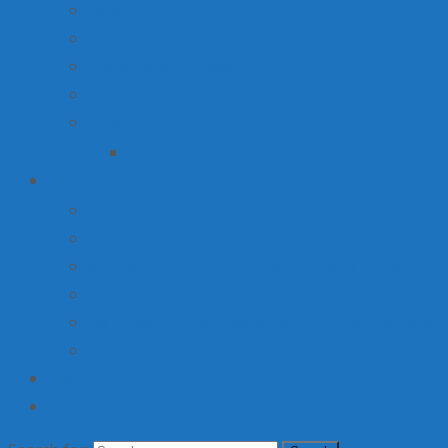
Вакансии
Производство
Продажа недвижимости
Торговля
Ярмарки
План мероприятий по организации ярмарки О
Детский лагерь
Оплата путевки
Деятельность
Услуги, в том числе платные, предоставляемые орг
Доступная среда
Материально-техническое обеспечение и оснащени
Об организации отдыха детей и их оздоровлении
Институт
Контакты