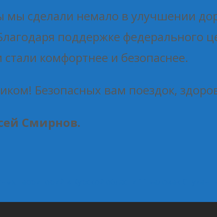
ды мы сделали немало в улучшении до
Благодаря поддержке федерального ц
 стали комфортнее и безопаснее.
ником! Безопасных вам поездок, здоро
сей Смирнов.
ных территорий в Курской области 11 человек
Студенты