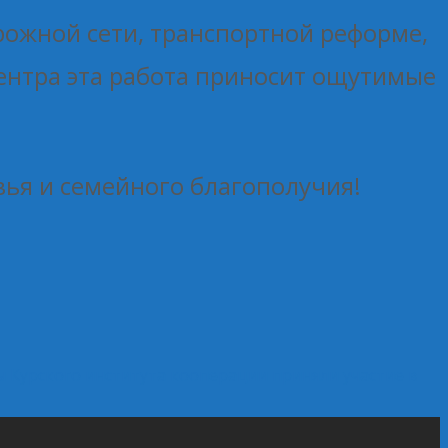
рожной сети, транспортной реформе,
ентра эта работа приносит ощутимые
вья и семейного благополучия!
 Курского института кооперации приняли участие в