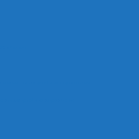
ОО «Рыльск»
анизации отдыха детей и их оздоровления
е отдыха детей и их оздоровление