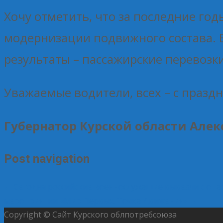
Хочу отметить, что за последние го
модернизации подвижного состава. 
результаты – пассажирские перевозки
Уважаемые водители, всех – с празд
Губернатор Курской области Алек
Post navigation
←
Сегодня российские военнослужащие вывезли с опас
мероприятии «Мир Первых. Точка Движения»
→
Copyright © Сайт Курского облпотребсоюза