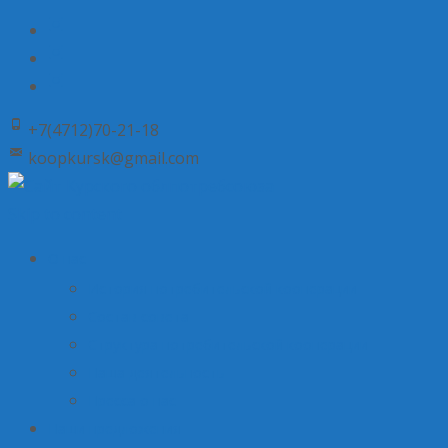
+7(4712)70-21-18
koopkursk@gmail.com
Skip to content
О нас
История потребительской кооперации
Состав совета
Структура потребительской кооперации
Наша деятельность
Пресса о нас
Наши предложения