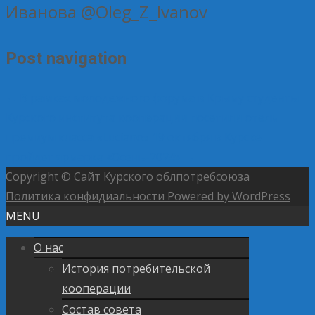
Иванова @Oleg_Z_Ivanov
Post navigation
←
В рамках молодежного форума в Крыму студенты
Курского института кооперации посетили отель
премиум класса «Luciano»
19 октября в Курске
пройдет ярмарка «Осень-2024»
→
Copyright © Сайт Курского облпотребсоюза
Политика конфидиальности
Powered by WordPress
MENU
О нас
История потребительской
кооперации
Состав совета