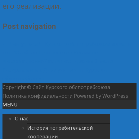
его реализации.
Post navigation
←
В августе сайт Курского облпотребсоюза вошел в
топ-10 сайтов Центросоюза России по
информационной активности, заняв 2 место
Поздравление с Днем учителя от Курского
облпотребсоюза
→
Copyright © Сайт Курского облпотребсоюза
Политика конфидиальности
Powered by WordPress
MENU
О нас
История потребительской
кооперации