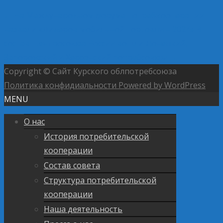
←
На Международном форуме потребкооперации
назвали «Лидеров мобильной торговли – 2024»
В
состав Центросоюза России вошли Донецкий,
Запорожский и Херсонский потребсоюзы
→
Copyright © Сайт Курского облпотребсоюза
Политика конфидиальности
Powered by WordPress
MENU
О нас
История потребительской
кооперации
Состав совета
Структура потребительской
кооперации
Наша деятельность