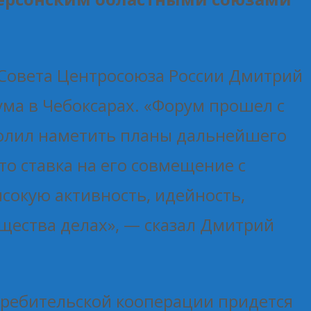
 Совета Центросоюза России Дмитрий
ма в Чебоксарах. «Форум прошел с
волил наметить планы дальнейшего
то ставка на его совмещение с
окую активность, идейность,
бщества делах», — сказал Дмитрий
требительской кооперации придется