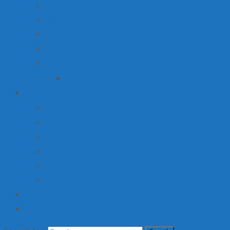
Вакансии
Производство
Продажа недвижимости
Торговля
Ярмарки
План мероприятий по организации ярмарки О
Детский лагерь
Оплата путевки
Деятельность
Услуги, в том числе платные, предоставляемые орг
Доступная среда
Материально-техническое обеспечение и оснащени
Об организации отдыха детей и их оздоровлении
Институт
Контакты