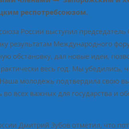
цким респотребсоюзом.
осоюза России выступил председатель
нку результатам Международного фору
ную обстановку, дал новые идеи, поз
рактически весь год. Мы убедились, ч
Наша молодежь подтвердила свою выс
ь во всех важных для государства и о
оссии Дмитрий Зубов отметил, что по