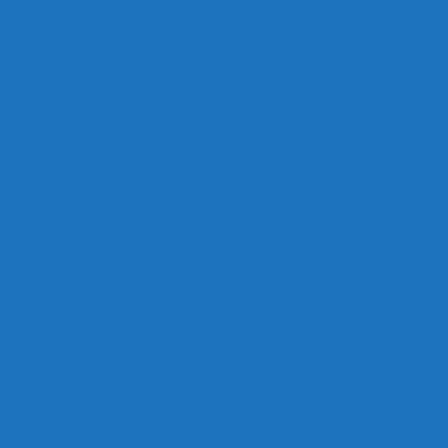
ОО «Рыльск»
анизации отдыха детей и их оздоровления
е отдыха детей и их оздоровление