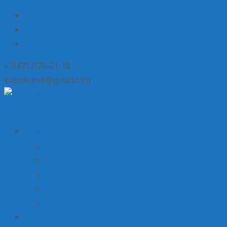
+7(4712)70-21-18
koopkursk@gmail.com
Skip to content
О нас
История потребительской кооперации
Состав совета
Структура потребительской кооперации
Наша деятельность
Пресса о нас
Наши предложения