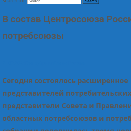
Search for:
В состав Центросоюза Росс
потребсоюзы
21.09.2024
Без рубрики
Елена Рогова
Сегодня состоялось расширенное 
представителей потребительских
представители Совета и Правлен
областных потребсоюзов и потреб
собрании пополнилась тремя но