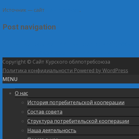
Источник — сайт
Центросоюза
.
Post navigation
←
ЦЕНТРОСОЮЗ РОССИИ – БЕЛКООПСОЮЗ: ДРУЖБА, 
ПОТРЕБИТЕЛЬСКОЙ КООПЕРАЦИИ 2025 – АРХАНГЕЛЬ
Copyright © Сайт Курского облпотребсоюза
Политика конфидиальности
Powered by WordPress
MENU
О нас
История потребительской кооперации
Состав совета
Структура потребительской кооперации
Наша деятельность