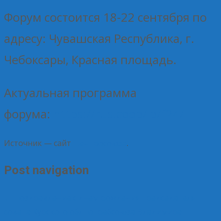
Форум состоится 18-22 сентября по
адресу: Чувашская Республика, г.
Чебоксары, Красная площадь.
Актуальная программа
форума:
https://rus.coop/lp/f24/
Источник — сайт
Центросоюза
.
Post navigation
←
Поздравление с днем рождения председателя
совета Курского облпотребсоюза Владимира