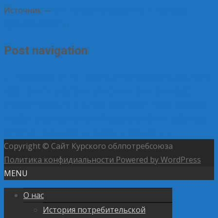
Источник —
министерство развития и туризма
Курской области
.
Post navigation
←
ПОЗДРАВЛЕНИЕ ПРЕЗИДЕНТА МЕЖДУНАРОДНОГО
КООПЕРАТИВНОГО АЛЬЯНСА АРИЭЛЯ ГУАРКО С
МЕЖДУНАРОДНЫМ ДНЕМ КООПЕРАТИВОВ
В лагере
им. Зои Космодемьянской Курского облпотребсоюза
отметили День семьи, любви и верности
→
Copyright © Сайт Курского облпотребсоюза
Политика конфидиальности
Powered by WordPress
MENU
О нас
История потребительской