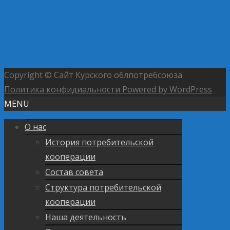
←
В лагере им. Зои Космодемьянской Курского
облпотребсоюза состоялось закрытие 2-ой смены
Председатель Государственной Думы Вячеслав
Володин высказался о необходимости повышать
уровень защиты трудовых прав граждан
→
Copyright © Сайт Курского облпотребсоюза
Политика конфидиальности
Powered by WordPress
MENU
О нас
История потребительской
кооперации
Состав совета
Структура потребительской
кооперации
Наша деятельность