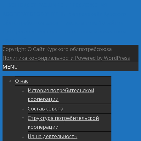
←
УСН БУДЕТ РАСШИРЕН. ПРЕДЛОЖЕНИЯ
КООПЕРАТОРОВ УЧТЕНЫ
В апреле сайт Курского
облпотребсоюза занял 1 место в топе-10 сайтов
Центросоюза России с наибольшим количеством
новостей
→
Copyright © Сайт Курского облпотребсоюза
Политика конфидиальности
Powered by WordPress
MENU
О нас
История потребительской
кооперации
Состав совета
Структура потребительской
кооперации
Наша деятельность