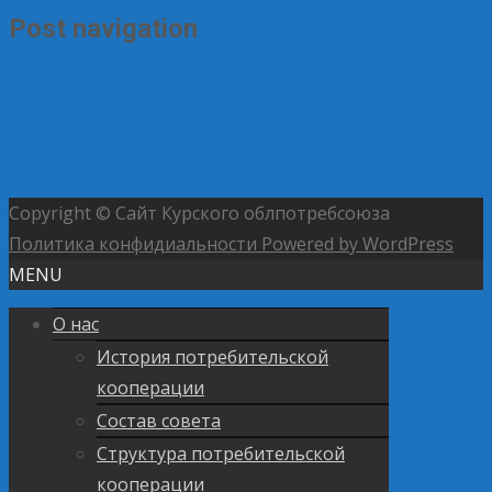
Post navigation
←
Как пройдет промежуточная аттестация в Курской
области?
ПО «Большесолдатское» Курской области в
течении полутора лет на безвозмездной основе
обеспечивает горячим питанием военнослужащих
→
Copyright © Сайт Курского облпотребсоюза
Политика конфидиальности
Powered by WordPress
MENU
О нас
История потребительской
кооперации
Состав совета
Структура потребительской
кооперации