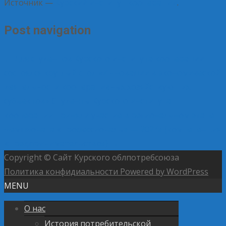
Источник —
Курский институт кооперации
.
Post navigation
←
Для студентов Курского института кооперации
состоялся круглый стол «Инновации в экономической
деятельности кооперативных хозяйствующих
субъектов»
Студенты Курского института
кооперации приняли участие в региональном этапе
Чемпионата «Профессионалы» — 2024» (компетенция
«Предпринимательство»)
→
Copyright © Сайт Курского облпотребсоюза
Политика конфидиальности
Powered by WordPress
MENU
О нас
История потребительской