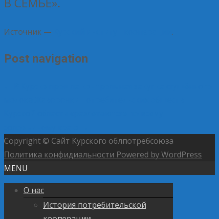
В СЕМЬЕ».
Источник —
Курский институт кооперации
.
Post navigation
←
В Курске прошла контрольная закупка сгущённого
молока
Жаворонки потребительских обществ
Курской области «разлетаются» по всему
соловьиному краю
→
Copyright © Сайт Курского облпотребсоюза
Политика конфидиальности
Powered by WordPress
MENU
О нас
История потребительской
кооперации