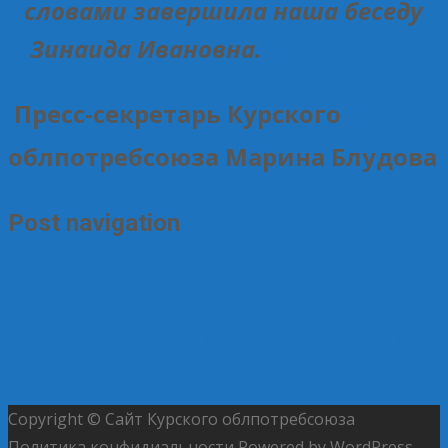
словами завершила наша беседу
Зинаида Ивановна.
Пресс-секретарь Курского
облпотребсоюза Марина Блудова
Post navigation
←
Новый дизайн пряников в ПО «Луч» пришелся по
душе юным покупателям
В преддверии Дня
защитника Отечества студенты Курского института
кооперации создали праздничную атмосферу в вузе
→
Copyright © Сайт Курского облпотребсоюза
Политика конфидиальности
Powered by WordPress