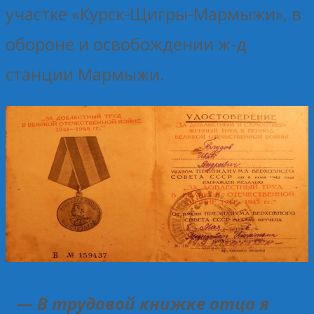
участке «Курск-Щигры-Мармыжи», в
обороне и освобождении ж-д
станции Мармыжи.
— В трудовой книжке отца я