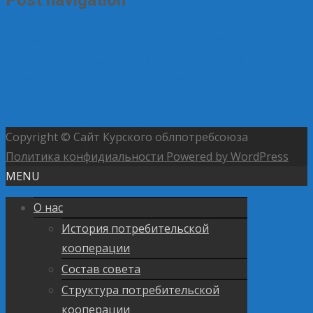
←
В Курском институте кооперации состоялась
церемония награждения участников конкурса
проектов «Современная русская кухня»
Удачный
эксперимент: курский фермер выращивает редкую
для региона ягоду — голубику
→
Copyright © Сайт Курского облпотребсоюза
Политика конфидиальности
Powered by WordPress
MENU
О нас
История потребительской
кооперации
Состав совета
Структура потребительской
кооперации