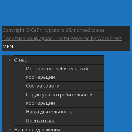
облпотребсоюза
Губернатор Роман Старовойт
призвал курян в Новый год остаться дома и провести
время с родными в режиме умеренности
→
Copyright © Сайт Курского облпотребсоюза
Политика конфидиальности
Powered by WordPress
MENU
О нас
История потребительской
кооперации
Состав совета
Структура потребительской
кооперации
Наша деятельность
Пресса о нас
Наши предложения