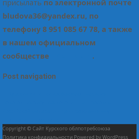
присылать
по электронной почте
bludova36@yandex.ru, по
телефону 8 951 085 67 78, а также
в нашем официальном
сообществе
ВКонтакте
.
Post navigation
←
Курские детишки изображают на своих
новогодних рисунках логотип Центросоюза
Российской Федерации
День рождения — у
прекрасного человека!
→
Copyright © Сайт Курского облпотребсоюза
Политика конфидиальности
Powered by WordPress