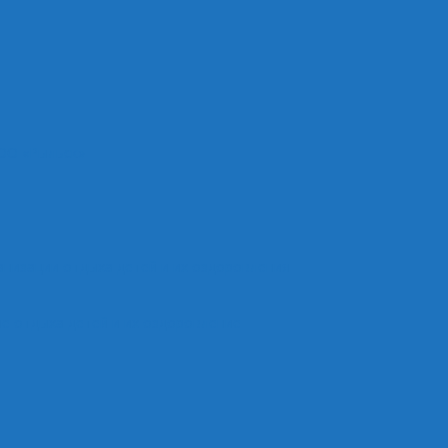
ОО «Рыльск»
анизации отдыха детей и их оздоровления
е отдыха детей и их оздоровление