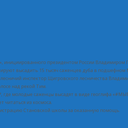
я», инициированного президентом России Владимиром П
нируют высадить 15 тысяч саженцев дуба в подшефном
ый лесничий инспектор Щигровского лесничества Влад
лосе над рекой Тим.
Р, где молодые саженцы высадят в виде геоглифа «#М
т читаться из космоса.
истрацию Становской школы за оказанную помощь.