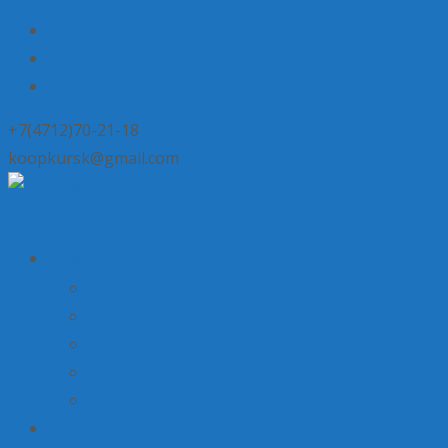
+7(4712)70-21-18
koopkursk@gmail.com
Skip to content
О нас
История потребительской кооперации
Состав совета
Структура потребительской кооперации
Наша деятельность
Пресса о нас
Наши предложения