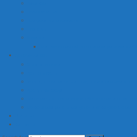
Вакансии
Производство
Продажа недвижимости
Торговля
Ярмарки
План мероприятий по организации ярмарки О
Детский лагерь
Оплата путевки
Деятельность
Услуги, в том числе платные, предоставляемые орг
Доступная среда
Материально-техническое обеспечение и оснащени
Об организации отдыха детей и их оздоровлении
Институт
Контакты