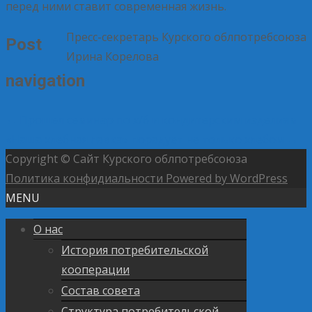
перед ними ставит современная жизнь.
Пресс-секретарь Курского облпотребсоюза
Post
Ирина Корелова
navigation
←
Прошел семинар по х/б и кондитерским изделиям
«Наша хлебная лавка» порадует не только хлебом
→
Copyright © Сайт Курского облпотребсоюза
Политика конфидиальности
Powered by WordPress
MENU
О нас
История потребительской
кооперации
Состав совета
Структура потребительской