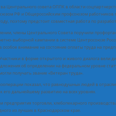
ва Центрального совета ОППК в области соцпартнерства 
осюзом РФ и Общероссийским профсоюзом работников 
оду, поэтому предстоит совместная работа по разрабо
лении, члены Центрального Совета поручили профорган
четно-выборной кампании в системе Центросоюзе России
особое внимание на состояние оплаты труда на предп
Участники в форме открытого и живого диалога вели д
дложения об определении на федеральном уровне стату
огли получать звание «Ветеран труда».
операции показал, что равнодушных людей в отрасли
к его дальнейшему развитию на всех уровнях.
и предприятия торговли, хлебопекарного производства
ого из лучших в Краснодарском крае.