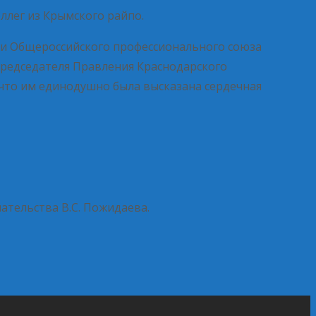
ллег из Крымского райпо.
ии Общероссийского профессионального союза
редседателя Правления Краснодарского
что им единодушно была высказана сердечная
тельства В.С. Пожидаева.
→