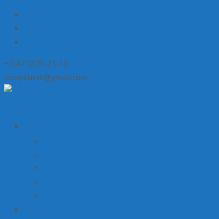
+7(4712)70-21-18
koopkursk@gmail.com
Skip to content
О нас
История потребительской кооперации
Состав совета
Структура потребительской кооперации
Наша деятельность
Пресса о нас
Наши предложения