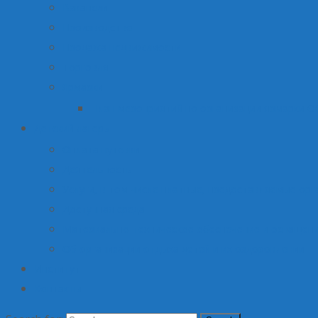
Вакансии
Производство
Продажа недвижимости
Торговля
Ярмарки
План мероприятий по организации ярмарки О
Детский лагерь
Оплата путевки
Деятельность
Услуги, в том числе платные, предоставляемые орг
Доступная среда
Материально-техническое обеспечение и оснащени
Об организации отдыха детей и их оздоровлении
Институт
Контакты