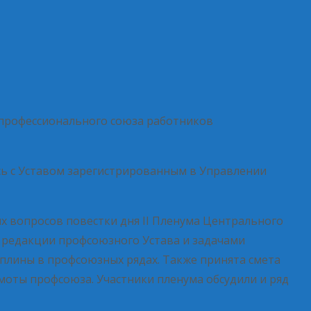
 профессионального союза работников
сь с Уставом зарегистрированным в Управлении
х вопросов повестки дня II Пленума Центрального
й редакции профсоюзного Устава и задачами
плины в профсоюзных рядах. Также принята смета
моты профсоюза. Участники пленума обсудили и ряд