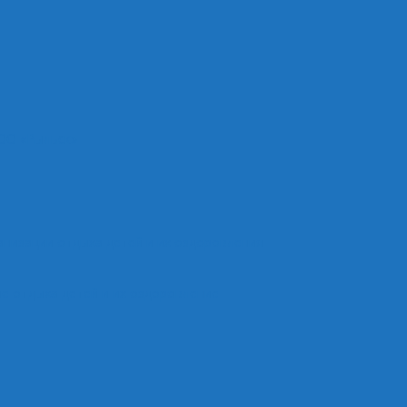
ОО «Рыльск»
анизации отдыха детей и их оздоровления
е отдыха детей и их оздоровление