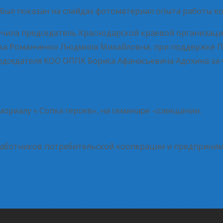
был показан на слайдах фотоматериал опыта работы ко
ечила председатель Краснодарской краевой организац
а Романченко Людмила Михайловна, при поддержке П
дседателя КОО ОППК Бориса Афанасьевича Адохина за 
риалу « Сопка героев», на семинаре -совещании.
аботников потребительской кооперации и предпринима
, подсолнечника, ячменя)
Учеба профсоюзного актива