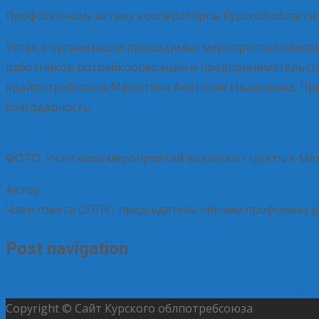
Профсоюзному активу кооператоров Курской области 
Успех в организации проводимых мероприятий обесп
работников потребкооперации и предпринимательств
крайпотребсоюза Малютина Анатолия Ивановича, Пре
благодарность.
ФОТО. Участники мероприятий возлагают цветы к Мемо
Автор.
Член совета ОППК- председатель обкома профсоюза р
Post navigation
←
Реализуем с/х продукцию (зерно пшеницы, кукурузы
Copyright © Сайт Курского облпотребсоюза