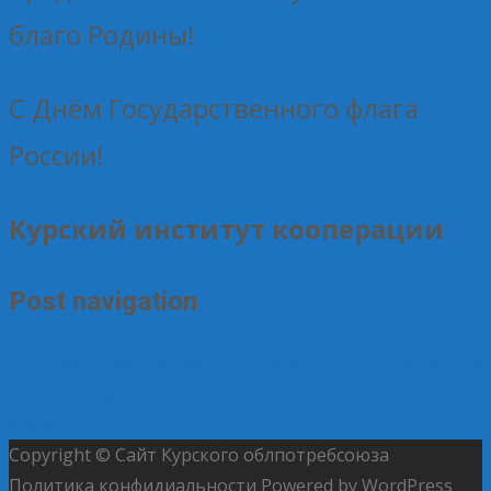
благо Родины!
С Днём Государственного флага
России!
Курский институт кооперации
Post navigation
←
В России зафиксирован рекордный чек в ресторане
— 4,8 млн рублей
Заключительный этап ярмарки
«Курский мёд»
→
Copyright © Сайт Курского облпотребсоюза
Политика конфидиальности
Powered by WordPress