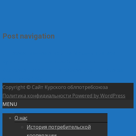
Post navigation
←
Торжественное открытие IV смены в лагере
Курского облпотребсоюза
От хлеба до
квадрокоптеров: как потребкооперация помогает
участникам СВО
→
Copyright © Сайт Курского облпотребсоюза
Политика конфидиальности
Powered by WordPress
MENU
О нас
История потребительской
кооперации