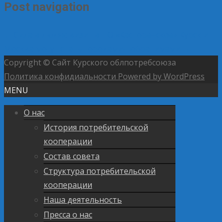
Post navigation
←
Сила в людях: визит в ПО «Касторенское»
Курск и
Москва могут стать городами-побратимами
→
Copyright © Сайт Курского облпотребсоюза
Политика конфидиальности
Powered by WordPress
MENU
О нас
История потребительской
кооперации
Состав совета
Структура потребительской
кооперации
Наша деятельность
Пресса о нас