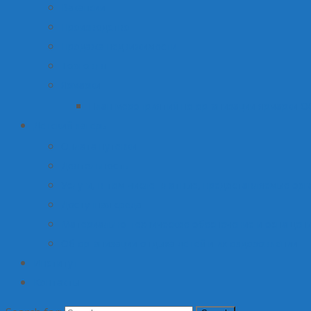
Вакансии
Производство
Продажа недвижимости
Торговля
Ярмарки
План мероприятий по организации ярмарки О
Детский лагерь
Оплата путевки
Деятельность
Услуги, в том числе платные, предоставляемые орг
Доступная среда
Материально-техническое обеспечение и оснащени
Об организации отдыха детей и их оздоровлении
Институт
Контакты