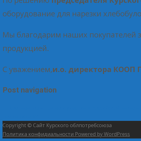
оборудование для нарезки хлебобуло
Мы благодарим наших покупателей з
продукцией.
С уважением,
и.о. директора КООП 
Post navigation
←
Кооператоры приняли участие в Российской неделе 
поддержке МСП
→
Copyright © Сайт Курского облпотребсоюза
Политика конфидиальности
Powered by WordPress