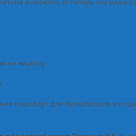
батона в нарезке. И теперь мы рады с
я на нарезку
к
но подойдут для бутербродов и пода
о облпотребсоюза Пасечко В.Е.
было