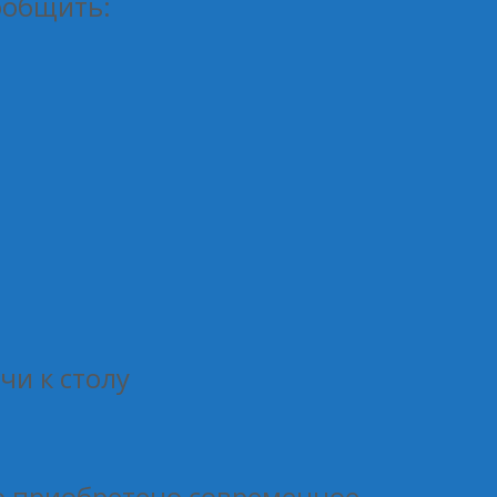
ообщить:
чи к столу
 приобретено современное