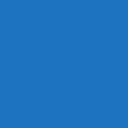
ОО «Рыльск»
анизации отдыха детей и их оздоровления
е отдыха детей и их оздоровление