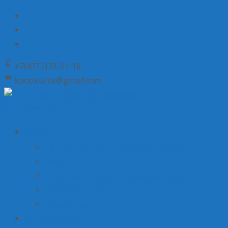
+7(4712)70-21-18
koopkursk@gmail.com
Skip to content
О нас
История потребительской кооперации
Состав совета
Структура потребительской кооперации
Наша деятельность
Пресса о нас
Наши предложения