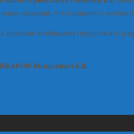
чных изделий, что позволило воплоти
а доверие и обещаем продолжать радо
ПЕКАРНИ Мицкевич Е.В.
ритейла 2025
Сергей Грицай представил позицию коопе