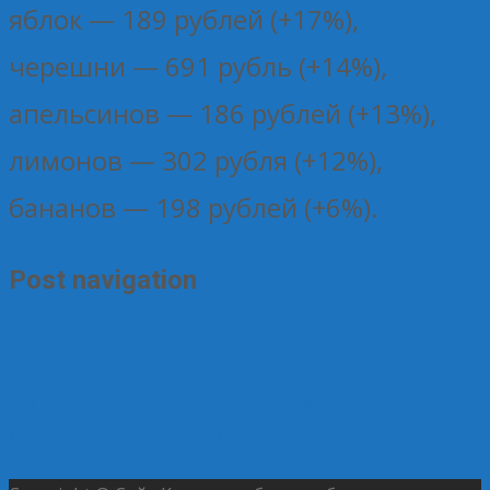
яблок — 189 рублей (+17%),
черешни — 691 рубль (+14%),
апельсинов — 186 рублей (+13%),
лимонов — 302 рубля (+12%),
бананов — 198 рублей (+6%).
Post navigation
←
Можно ли есть продукты в последний день срока
годности: объясняют эксперты
Председатель
Студсовета Курского института кооперации приняла
участие в совещании студенческих лидеров региона
→