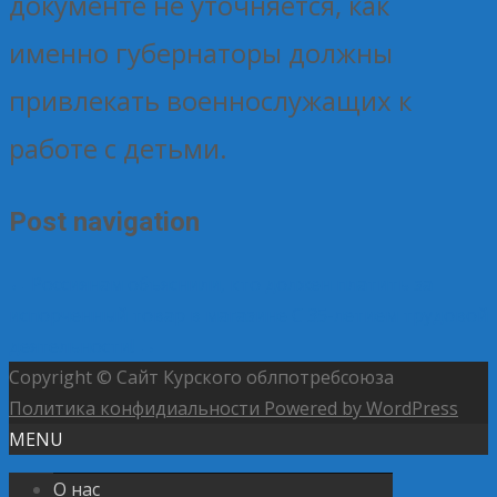
документе не уточняется, как
именно губернаторы должны
привлекать военнослужащих к
работе с детьми.
Post navigation
←
Россиянам объяснили, кто должен платить за
испорченный товар в магазине
С 35-летием трудовой
деятельности!
→
Copyright © Сайт Курского облпотребсоюза
Политика конфидиальности
Powered by WordPress
MENU
О нас