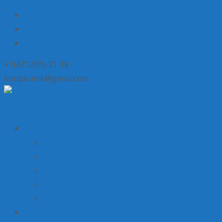
+7(4712)70-21-18
koopkursk@gmail.com
Skip to content
О нас
История потребительской кооперации
Состав совета
Структура потребительской кооперации
Наша деятельность
Пресса о нас
Наши предложения