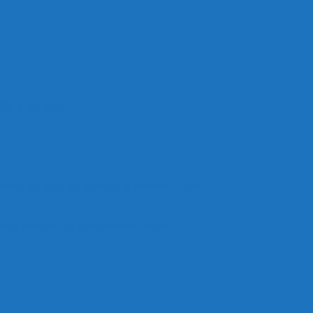
ОО «Рыльск»
анизации отдыха детей и их оздоровления
е отдыха детей и их оздоровление