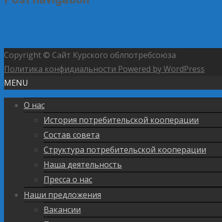
←
Депутат попросил ФАС усилить контроль за ценами
→
Copyright © Сайт Курского облпотребсоюза
Политика конфидиальности
Powered by WordPress
MENU
О нас
История потребительской кооперации
Состав совета
Структура потребительской кооперации
Наша деятельность
Пресса о нас
Наши предложения
Вакансии