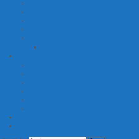
Вакансии
Производство
Продажа недвижимости
Торговля
Ярмарки
План мероприятий по организации ярмарки О
Детский лагерь
Оплата путевки
Деятельность
Услуги, в том числе платные, предоставляемые орг
Доступная среда
Материально-техническое обеспечение и оснащени
Об организации отдыха детей и их оздоровлении
Институт
Контакты