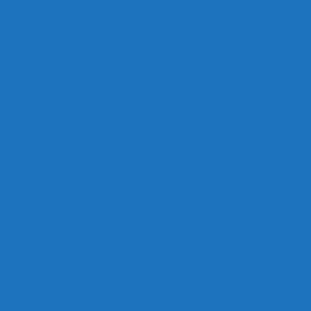
ОО «Рыльск»
анизации отдыха детей и их оздоровления
е отдыха детей и их оздоровление