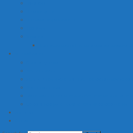
Вакансии
Производство
Продажа недвижимости
Торговля
Ярмарки
План мероприятий по организации ярмарки О
Детский лагерь
Оплата путевки
Деятельность
Услуги, в том числе платные, предоставляемые орг
Доступная среда
Материально-техническое обеспечение и оснащени
Об организации отдыха детей и их оздоровлении
Институт
Контакты