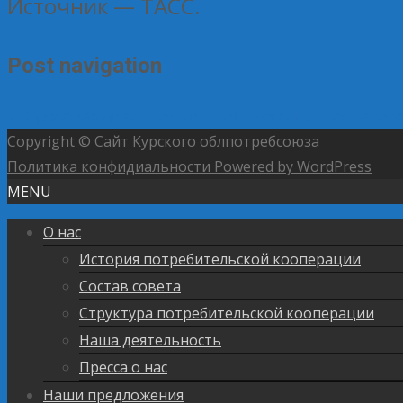
Источник — ТАСС.
Post navigation
←
Суджа вернулась под контроль России
Спрос на гот
Copyright © Сайт Курского облпотребсоюза
Политика конфидиальности
Powered by WordPress
MENU
О нас
История потребительской кооперации
Состав совета
Структура потребительской кооперации
Наша деятельность
Пресса о нас
Наши предложения