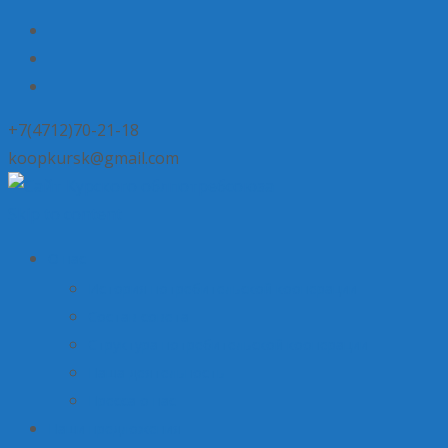
+7(4712)70-21-18
koopkursk@gmail.com
Skip to content
О нас
История потребительской кооперации
Состав совета
Структура потребительской кооперации
Наша деятельность
Пресса о нас
Наши предложения