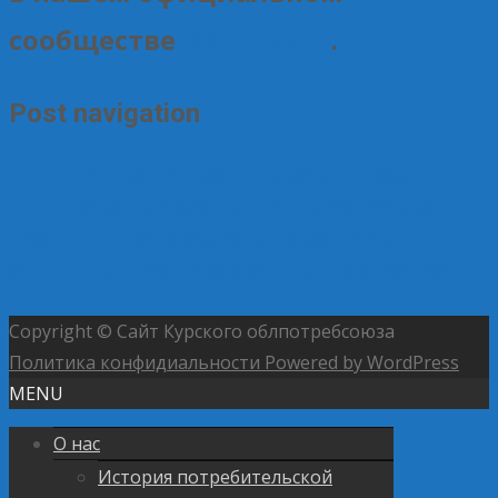
сообществе
ВКонтакте
.
Post navigation
←
Патриотический проект «Поколения Победы»,
инициированный Курским институтом кооперации,
посетил Гимназию №63
Будущие бухгалтеры
защитили дипломы в Курском институте кооперации
→
Copyright © Сайт Курского облпотребсоюза
Политика конфидиальности
Powered by WordPress
MENU
О нас
История потребительской