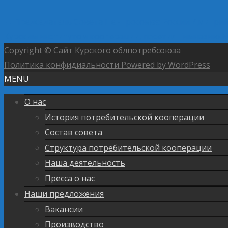
←
Председатель Совета Центросоюза России Дмитрий 
Курским институтом кооперации, посетил Гимназию 
Copyright © Сайт Курского облпотребсоюза
Политика конфидиальности
Powered by WordPress
MENU
О нас
История потребительской кооперации
Состав совета
Структура потребительской кооперации
Наша деятельность
Пресса о нас
Наши предложения
Вакансии
Производство