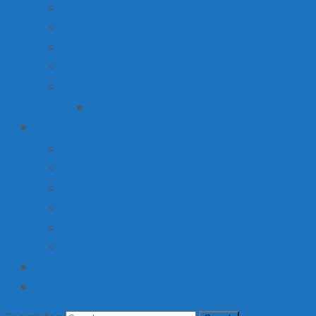
Вакансии
Производство
Продажа недвижимости
Торговля
Ярмарки
План мероприятий по организации ярмарки О
Детский лагерь
Оплата путевки
Деятельность
Услуги, в том числе платные, предоставляемые орг
Доступная среда
Материально-техническое обеспечение и оснащени
Об организации отдыха детей и их оздоровлении
Институт
Контакты