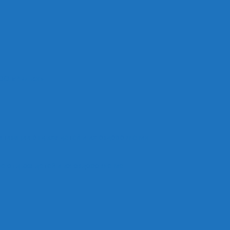
ОО «Рыльск»
анизации отдыха детей и их оздоровления
е отдыха детей и их оздоровление