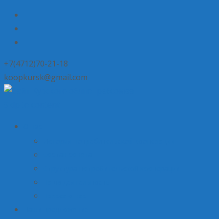
+7(4712)70-21-18
koopkursk@gmail.com
Skip to content
О нас
История потребительской кооперации
Состав совета
Структура потребительской кооперации
Наша деятельность
Пресса о нас
Наши предложения