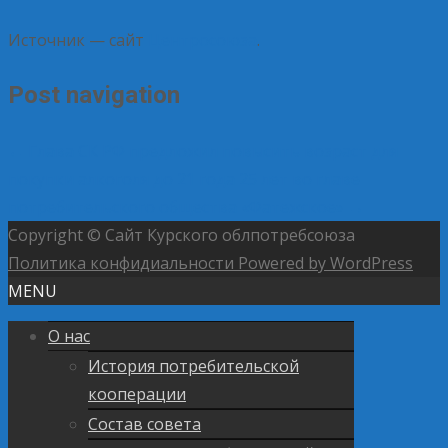
Источник — сайт
Центросоюза
.
Post navigation
←
Глава СК РФ предложил повысить возраст для
покупки алкоголя до 21 года
25 лет во главе
потребительского общества «Фатежское»
→
Copyright © Сайт Курского облпотребсоюза
Политика конфидиальности
Powered by WordPress
MENU
О нас
История потребительской
кооперации
Состав совета