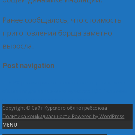
Ранее сообщалось, что стоимость
приготовления борща заметно
выросла.
Post navigation
←
В РФ рассматривают повышение порога дохода
общепита для применения нулевого НДС
Пельмени
стали еще более популярны в России
→
Copyright © Сайт Курского облпотребсоюза
Политика конфидиальности
Powered by WordPress
MENU