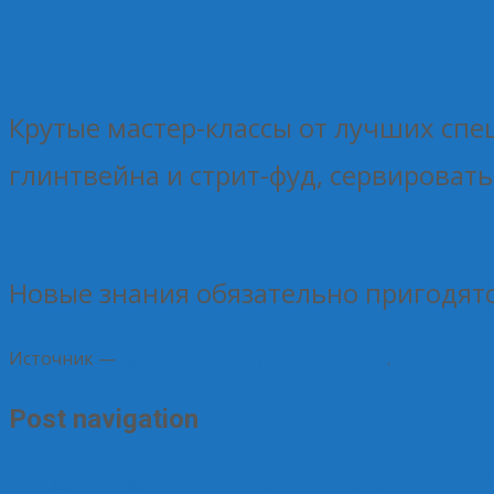
Крутые мастер-классы от лучших спе
глинтвейна и стрит-фуд, сервировать
Новые знания обязательно пригодятс
Источник —
Курский институт кооперации
.
Post navigation
←
Студенты Курского института кооперации достойно 