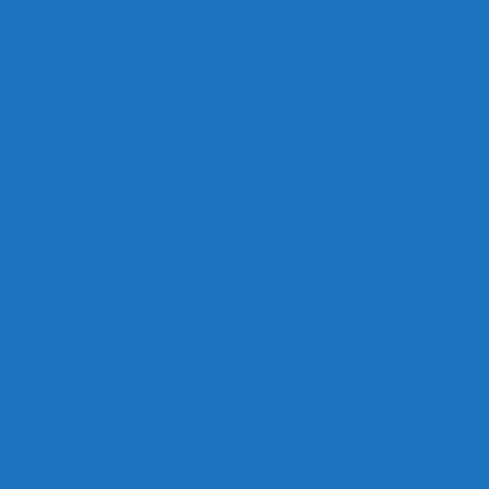
ОО «Рыльск»
анизации отдыха детей и их оздоровления
е отдыха детей и их оздоровление