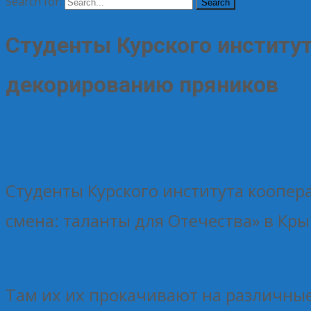
Search for:
Студенты Курского институт
декорированию пряников
19.10.2024
Без рубрики
Елена Рогова
Студенты Курского института коопер
смена: таланты для Отечества» в Кры
Там их их прокачивают на различные