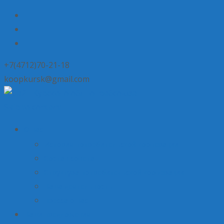
+7(4712)70-21-18
koopkursk@gmail.com
Skip to content
О нас
История потребительской кооперации
Состав совета
Структура потребительской кооперации
Наша деятельность
Пресса о нас
Наши предложения