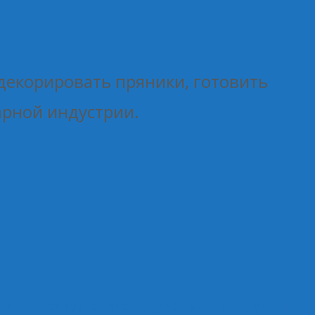
 декорировать пряники, готовить
арной индустрии.
ситетская смена: таланты для Отечества»
Студенты