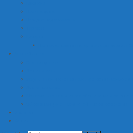
Вакансии
Производство
Продажа недвижимости
Торговля
Ярмарки
План мероприятий по организации ярмарки О
Детский лагерь
Оплата путевки
Деятельность
Услуги, в том числе платные, предоставляемые орг
Доступная среда
Материально-техническое обеспечение и оснащени
Об организации отдыха детей и их оздоровлении
Институт
Контакты