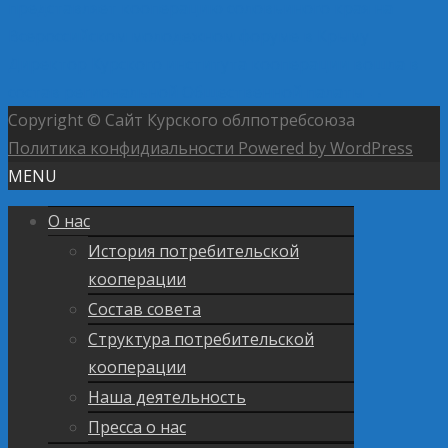
представляет кооперацию соловьиного края на
Всероссийском молодежном форуме в Крыму
Директор Курского института кооперации вошла в
состав региональной Общественной палаты
→
Copyright © Сайт Курского облпотребсоюза
Политика конфидиальности
Powered by WordPress
MENU
О нас
История потребительской
кооперации
Состав совета
Структура потребительской
кооперации
Наша деятельность
Пресса о нас