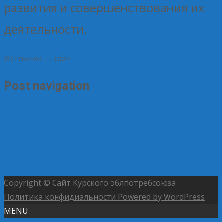
развития и совершенствования их
деятельности.
Источник — сайт
Центросоюза
.
Post navigation
←
Законопроект об уточнении понятия
«кооперативные выплаты» принят в I чтении
КООПЕРАТОРЫ ИЗ 70 РЕГИОНОВ СТРАНЫ
ЗНАКОМЯТСЯ С ЛУЧШИМИ ПРАКТИКАМИ
ЧУВАШПОТРЕБСОЮЗА
→
Copyright © Сайт Курского облпотребсоюза
Политика конфидиальности
Powered by WordPress
MENU