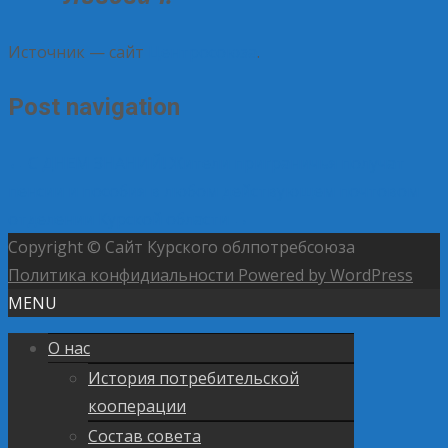
Источник — сайт
Центросоюза
.
Post navigation
←
С ДНЕМ ЗНАНИЙ!
Жители приграничья получат
пенсии и пособия в любом действующем почтовом
отделении Курской области
→
Copyright © Сайт Курского облпотребсоюза
Политика конфидиальности
Powered by WordPress
MENU
О нас
История потребительской
кооперации
Состав совета